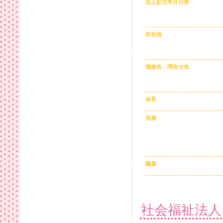
法人設立年月日等
所在地
連絡先・問合せ先
会長
役員
職員
社会福祉法人