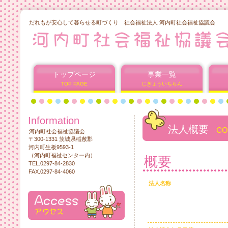
だれもが安心して暮らせる町づくり 社会福祉法人 河内町社会福祉協議会
トップページ
事業一覧
TOP PAGE
じぎょういちらん
Information
法人概要
CO
河内町社会福祉協議会
〒300-1331 茨城県稲敷郡
河内町生板9593-1
（河内町福祉センター内）
概要
TEL.0297-84-2830
FAX.0297-84-4060
法人名称